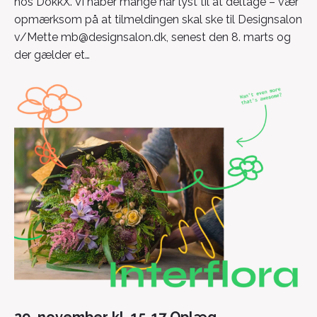
hos DokkX. Vi håber mange har lyst til at deltage – vær
opmærksom på at tilmeldingen skal ske til Designsalon
v/Mette mb@designsalon.dk, senest den 8. marts og
der gælder et…
29. november kl. 15-17 Oplæg