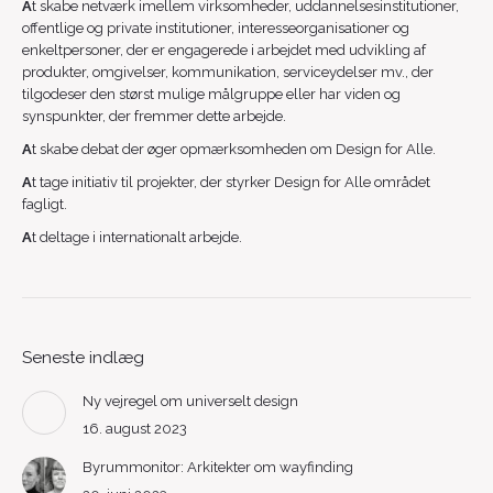
A
t skabe netværk imellem virksomheder, uddannelsesinstitutioner,
offentlige og private institutioner, interesseorganisationer og
enkeltpersoner, der er engagerede i arbejdet med udvikling af
produkter, omgivelser, kommunikation, serviceydelser mv., der
tilgodeser den størst mulige målgruppe eller har viden og
synspunkter, der fremmer dette arbejde.
A
t skabe debat der øger opmærksomheden om Design for Alle.
A
t tage initiativ til projekter, der styrker Design for Alle området
fagligt.
A
t deltage i internationalt arbejde.
Seneste indlæg
Ny vejregel om universelt design
16. august 2023
Byrummonitor: Arkitekter om wayfinding