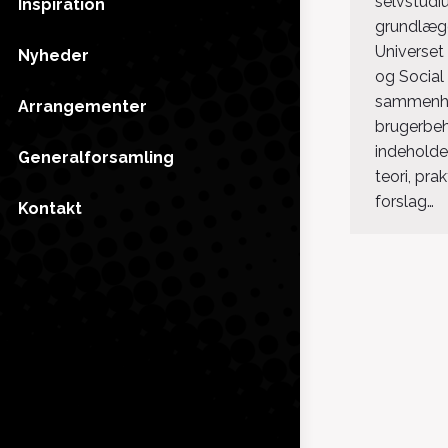
selvstudi
Inspiration
grundlæg
Universet
Nyheder
og Social
sammenh
Arrangementer
brugerbeh
indeholde
Generalforsamling
teori, pra
forslag…
Kontakt