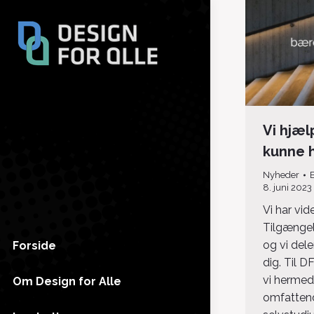
Vi hjæl
kunne h
Nyheder
8. juni 2023
Vi har vid
Tilgænge
og vi del
Forside
dig. Til 
vi hermed
Om Design for Alle
omfattend