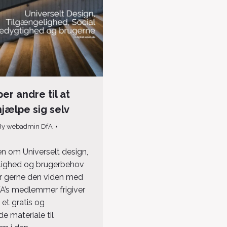
per andre til at
jælpe sig selv
By
webadmin DfA
en om Universelt design,
lighed og brugerbehov
er gerne den viden med
DFA’s medlemmer frigiver
 et gratis og
e materiale til