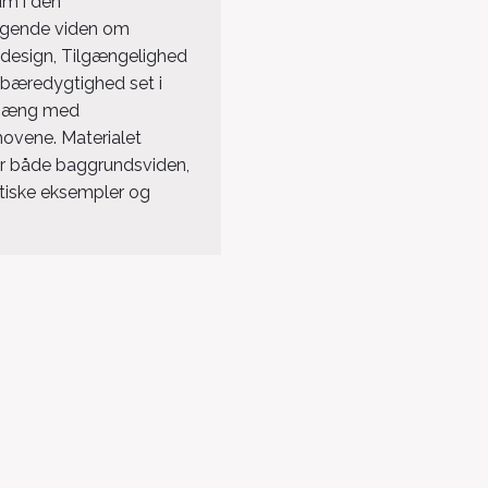
um i den
gende viden om
 design, Tilgængelighed
 bæredygtighed set i
æng med
ovene. Materialet
r både baggrundsviden,
ktiske eksempler og